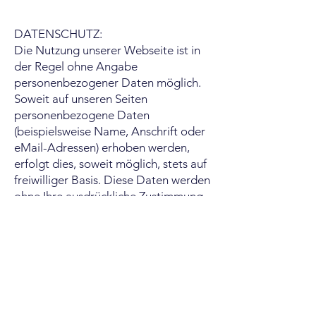
DATENSCHUTZ:
Die Nutzung unserer Webseite ist in
der Regel ohne Angabe
personenbezogener Daten möglich.
Soweit auf unseren Seiten
personenbezogene Daten
(beispielsweise Name, Anschrift oder
eMail-Adressen) erhoben werden,
erfolgt dies, soweit möglich, stets auf
freiwilliger Basis. Diese Daten werden
ohne Ihre ausdrückliche Zustimmung
nicht an Dritte weitergegeben.
Ich weise darauf hin, dass die
Datenübertragung im Internet (z.B.
bei der Kommunikation per E-Mail)
Sicherheitslücken aufweisen kann. Ein
lückenloser Schutz der Daten vor dem
Zugriff durch Dritte ist nicht möglich.